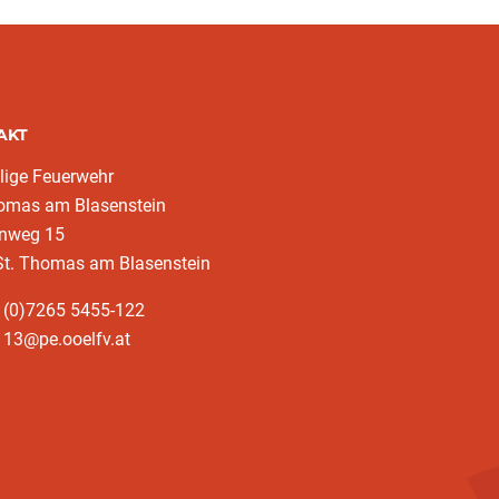
AKT
llige Feuerwehr
homas am Blasenstein
enweg 15
St. Thomas am Blasenstein
 (0)7265 5455-122
113@pe.ooelfv.at