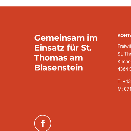
Gemeinsam im
KONT
Einsatz für St.
Freiwi
St. T
Thomas am
Kirch
Blasenstein
4364 
T: +43
M: 07
(neues Fenster)