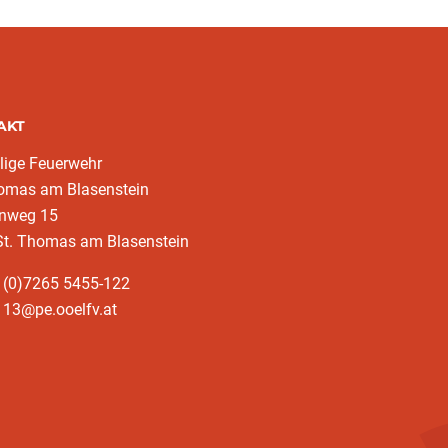
AKT
llige Feuerwehr
homas am Blasenstein
enweg 15
St. Thomas am Blasenstein
 (0)7265 5455-122
113@pe.ooelfv.at