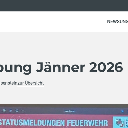
(CU
NEWS
UNS
ung Jänner 2026
senstein
zur Übersicht