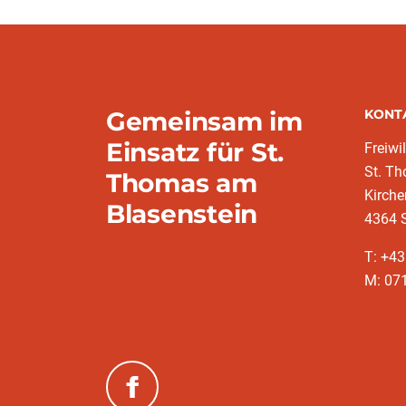
Gemeinsam im
KONT
Einsatz für St.
Freiwi
St. T
Thomas am
Kirch
Blasenstein
4364 
T: +43
M: 07
(neues Fenster)