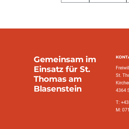
Gemeinsam im
KONT
Einsatz für St.
Freiwi
St. T
Thomas am
Kirch
Blasenstein
4364 
T: +43
M: 07