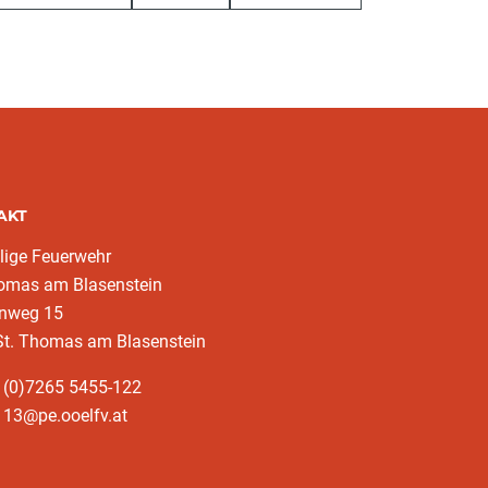
AKT
llige Feuerwehr
homas am Blasenstein
enweg 15
St. Thomas am Blasenstein
 (0)7265 5455-122
113@pe.ooelfv.at